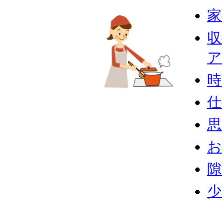
家
収
時
仕
思
お
隙
少