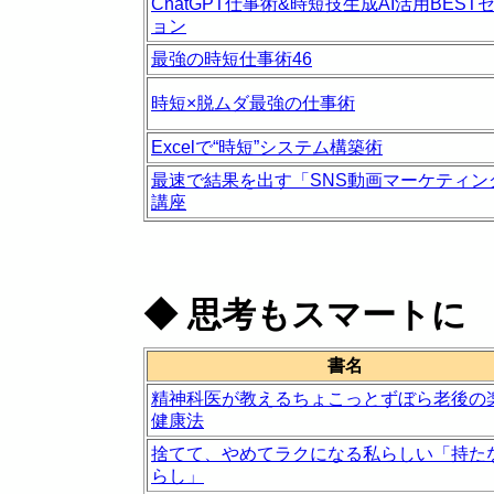
ChatGPT仕事術&時短技生成AI活用BEST
ョン
最強の時短仕事術46
時短×脱ムダ最強の仕事術
Excelで“時短”システム構築術
最速で結果を出す「SNS動画マーケティン
講座
◆
思考もスマートに
書名
精神科医が教えるちょこっとずぼら老後の
健康法
捨てて、やめてラクになる私らしい「持た
らし」