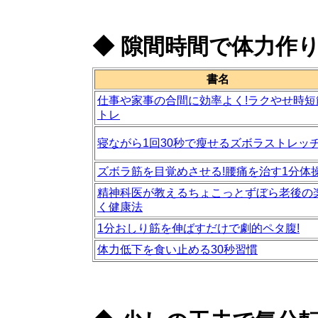
◆
隙間時間で体力作
書名
仕事や家事の合間に効率よく!ラクやせ時短
トレ
寝ながら1回30秒で瘦せるズボラストレッ
ズボラ筋を目覚めさせる!腰痛を治す1分体
精神科医が教えるちょこっとずぼら老後の
く健康法
1分おしり筋を伸ばすだけで劇的ペタ腹!
体力低下を食い止める30秒習慣