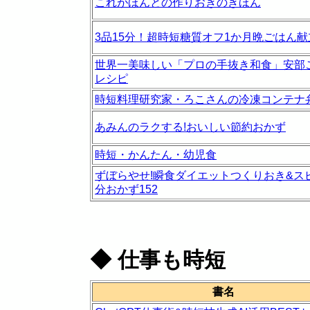
これがほんとの作りおきのきほん
3品15分！超時短糖質オフ1か月晩ごはん献
世界一美味しい「プロの手抜き和食」安部ご
レシピ
時短料理研究家・ろこさんの冷凍コンテナ
あみんのラクする!おいしい節約おかず
時短・かんたん・幼児食
ずぼらやせ!瞬食ダイエットつくりおき&スピ
分おかず152
◆
仕事も時短
書名