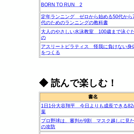
BORN TO RUN 2
定年ランニング ゼロから始める50代から7
代のためのランニングの教科書
大人のやさしい水泳教室 100歳まで泳ぐ
の
アスリートピラティス 怪我に負けない身
をつくる
◆
読んで楽しむ！
書名
1日1分大谷翔平 今日よりも成長できる82
葉
プロ野球は、審判が9割 マスク越しに見
の攻防