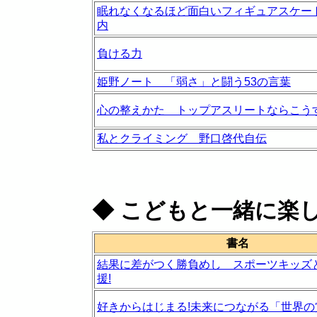
眠れなくなるほど面白いフィギュアスケー
内
負ける力
姫野ノート 「弱さ」と闘う53の言葉
心の整えかた トップアスリートならこう
私とクライミング 野口啓代自伝
◆
こどもと一緒に楽
書名
結果に差がつく勝負めし スポーツキッズ
援!
好きからはじまる!未来につながる「世界の