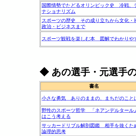
国際情勢でたどるオリンピック史 冷戦、
ナショナリズム
スポーツの歴史 その成り立ちから文化・
政治・ビジネスまで
スポーツ観戦を楽しむ本 図解でわかりやす
◆
あの選手・元選手
書名
小さな勇気 ありのままの、まちだのこと
野性のスポーツ哲学 「ネアンデルタール
はこう考える
サッカードリブル解剖図鑑 相手を抜くた
論理的思考