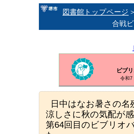
図書館トップページ
合戦ビ
ビブリ
令和7
日中はなお暑さの名
涼しさに秋の気配が
第64回目のビブリオ