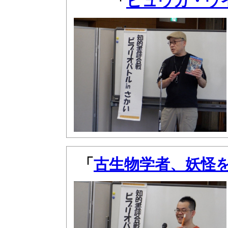
「
ヒュウガ・ウイ
「
古生物学者、妖怪を