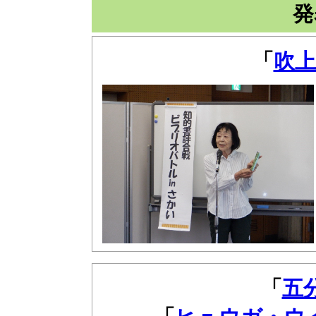
発
「
吹上
「
五