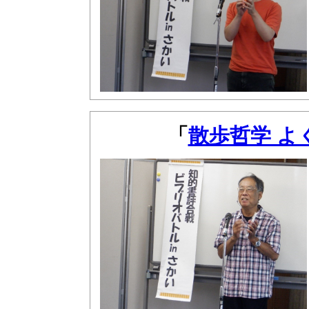
「
散歩哲学 よ