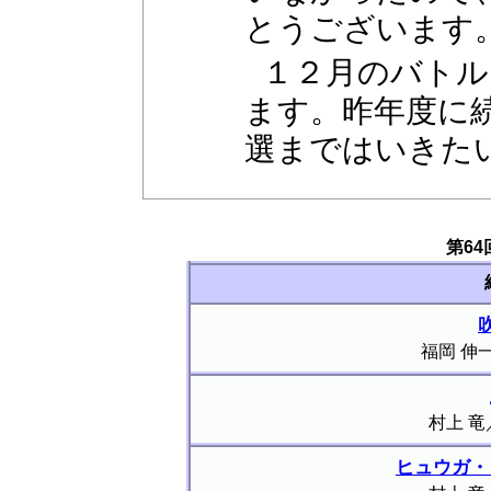
とうございます
１２月のバトル
ます。昨年度に
選まではいきた
第6
福岡 伸
村上 竜
ヒュウガ・